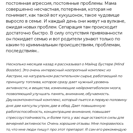
постоянная агрессия, постоянные проблемы. Мама
совершенно несчастная, потерянная, которая не
понимает, как такой вот кукушонок, такое чудовище
выросло в семье. И каждый день они живут на вулкане,
ожидая новых проблем. Сепарация там происходит
достаточно быстро. В силу отсутствия привязанности
он покидает семью и вот родители узнают только по
каким-то криминальным происшествиям, проблемам,
последствиям…
Несколько месяцев назад я рассказывал о Майнд Бустере (Mind
Booster). Это очень интересный ноотропный комплекс из
Австрии, на натуральном растительном сырье, работающий по
принципу топлива, которое сразу дает нужный уровень
активности, и вещества, изменяющие нейрометаболизм мозга,
позволяющий улучшать память, внимание, обучаемость.
Двухкомпонентный комплекс, который пьется в первую половину
дня: две капсулы утром, две в обед. Дает повышенную
работоспособность, концентрацию внимания, повышает
стрессоустойчивость, и более того, у вас еще остаются силы для
вечерней активности. Очень хорошие отзывы. Мне понравилось
то, что мне люди пишут про этот препарат. Я сам его рекомендую