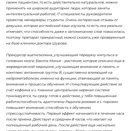
своим пациентам, то есть действительно натуральное, можно
применять на широкой аудитории: люди, которые заняты
интеллектуальной работой, IT-специалисты, руководители
проектов, менеджеры, студенты. Очень интересные отзывы от
девушки, которая английский язык изучала, то есть она реально
отмечает, что способность даже к запоминанию слов повысилась,
поэтому препарат прекрасный, можно сказать, уже проверенный
на базе клиники доктора Шурова.
Прекурсор ацетилхолина, улучшающий передачу импульса в
головном мозге, Бакопа Монье – растение, которое описано еще в
аюрведической медицине, улучшающая внимание и память, и
комплекс витаминов группы В, существенно влияющий на
нейрометаболизм, именно на функции, отвечающей за память,
внимание и процессы обучения. И стимулирующее действие за
счет кофеина и L-тианина: центральная нервная система
тонизируется, ты сразу готов к действию, у тебя повышенная
работоспособность, адаптогены Радиола розовая и L-тирозин
повышают внимание, способность к обучению,
стрессоустойчивость. Первый эффект начинается в течение часа
после приема. Действует в среднем 8 часов, что хватает на
полноценный рабочий день. После действия еще несколько
часов, то есть вы целый день активны, бодры и после этого