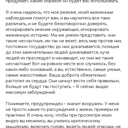
придумает, каким образом он будет вас использовать.
Я очень надеюсь, что мое резюме, моей жизненные
наблюдения помогут вам, и вы научитесь все-таки
различать, и не будете безоговорочно доверять,
игнорировать мнение окружающих, игнорировать
жизненную историю. Мы же умеем представить: они
такие несчастные, им так не везет, весь мир против них,
постоянно государство до них докапывается, полиция
до этих замечательных людей докапывается, куча
людей их преследует и ненавидит, но они же такие
несчастные! Вот на ровном месте все случилось, без
каких-либо оснований, а вы, естественно, самые умные,
самые жалостливые. Ваша доброта обязательно
растопит их сердца. Они начнут вести себя правильно,
больше не будут так поступать. – Я сейчас выдал
максимум заблуждений.
Понимаете, предупрежден – значит вооружен. У меня
не просто какие-то рассуждения о жизни, примеры из
практики. Я очень хочу, чтобы при просмотре моих
видео вы менялись, вы учились критическому
мышлению, включать голову, видеть людей опасных, не