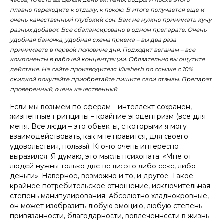
плавно переходите к отдыху, к покою. В итоге получается еще и
очень качественный глубокий сон. Вам не нужно принимать кучу
разных добавок. Все сбалансировано в одном препарате. Очень
удобная баночка, удобная схема приема – вы два раза
принимаете в первой половине дня. Подходит веганам – все
компоненты в рабочей концентрации. Обязательно вы ощутите
действие. На сайте производителя Vivаherb по ссылке с 10%
скидкой покупайте приобретайте пишите свои отзывы. Препарат
проверенный, очень качественный.
Если мы возьмем по сферам – интеллект сохранен,
жизненные принципы – крайние эгоцентризм (все для
меня. Все люди – это объекты, с которыми я могу
взаимодействовать, как мне нравится, для своего
удовольствия, пользы). Кто-то очень интересно
выразился. Я думаю, это мысль психопата: «Мне от
людей нужны только две вещи: это либо секс, либо
деньги». Наверное, возможно и то, и другое. Такое
крайнее потребительское отношение, исключительная
степень манипулирования. Абсолютно хладнокровные,
он может изобразить любую эмоцию, любую степень
привязанности, благодарности, вовлеченности в жизнь