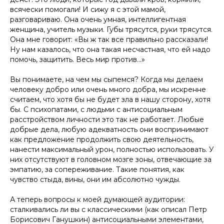
всячески помогали! И сижу я с этой мамой,
разговариваю. Она очень умная, интеллигентная
женщина, учитель музыки. Губы трясутся, руки трясутся.
Она мне говорит: «Вы ж так все правильно рассказали!
Ну нам казалось, что она такая несчастная, что ей надо
помочь, защитить. Весь мир против...»
Вы понимаете, на чем мы сыпемся? Когда мы делаем
человеку добро или очень много добра, мы искренне
считаем, что хотя бы не будет зла в нашу сторону, хотя
бы. С психопатами, с людьми с антисоциальным
расстройством личности это так не работает. Любые
добрые дела, любую адекватность они воспринимают
как предложение продолжить свою деятельность,
нанести максимальный урон, полностью использовать. У
них отсутствуют в головном мозге зоны, отвечающие за
эмпатию, за сопереживание. Такие понятия, как
чувство стыда, вины, они им абсолютно чужды.
А теперь вопросы к моей думающей аудитории:
сталкивались ли вы с классическими (как описал Петр
Борисович Ганушкин) антисоциальными элементами,