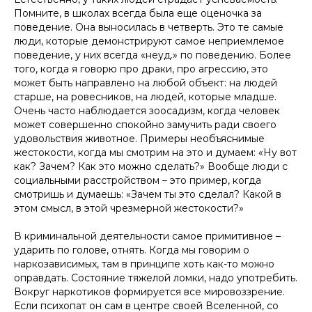
Помните, в школах всегда была еще оценочка за
поведение. Она выносилась в четверть. Это те самые
люди, которые демонстрируют самое неприемлемое
поведение, у них всегда «неуд.» по поведению. Более
того, когда я говорю про драки, про агрессию, это
может быть направлено на любой объект: на людей
старше, на ровесников, на людей, которые младше.
Очень часто наблюдается зоосадизм, когда человек
может совершенно спокойно замучить ради своего
удовольствия животное. Примеры необъяснимые
жестокости, когда мы смотрим на это и думаем: «Ну вот
как? Зачем? Как это можно сделать?» Вообще люди с
социальными расстройством – это пример, когда
смотришь и думаешь: «Зачем ты это сделал? Какой в
этом смысл, в этой чрезмерной жестокости?»
В криминальной деятельности самое примитивное –
ударить по голове, отнять. Когда мы говорим о
наркозависимых, там в принципе хоть как-то можно
оправдать. Состояние тяжелой ломки, надо употребить.
Вокруг наркотиков формируется все мировоззрение.
Если психопат он сам в центре своей Вселенной, со