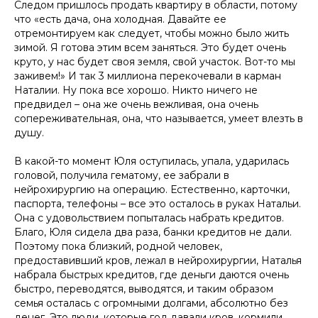
Следом пришлось продать квартиру в области, потому
что «есть дача, она холодная. Давайте ее
отремонтируем как следует, чтобы можно было жить
зимой. Я готова этим всем заняться. Это будет очень
круто, у нас будет своя земля, свой участок. Вот-то мы
заживем!» И так 3 миллиона перекочевали в карман
Наталии. Ну пока все хорошо. Никто ничего не
предвидел – она же очень вежливая, она очень
сопереживательная, она, что называется, умеет влезть в
душу.
В какой-то момент Юля оступилась, упала, ударилась
головой, получила гематому, ее забрали в
нейрохирургию на операцию. Естественно, карточки,
паспорта, телефоны – все это осталось в руках Натальи.
Она с удовольствием попыталась набрать кредитов.
Благо, Юля сидела два раза, банки кредитов не дали.
Поэтому пока близкий, родной человек,
предоставивший кров, лежал в нейрохирургии, Наталья
набрала быстрых кредитов, где деньги даются очень
быстро, переводятся, выводятся, и таким образом
семья осталась с огромными долгами, абсолютно без
денег. Это люди, которые год давали кров, кормили,