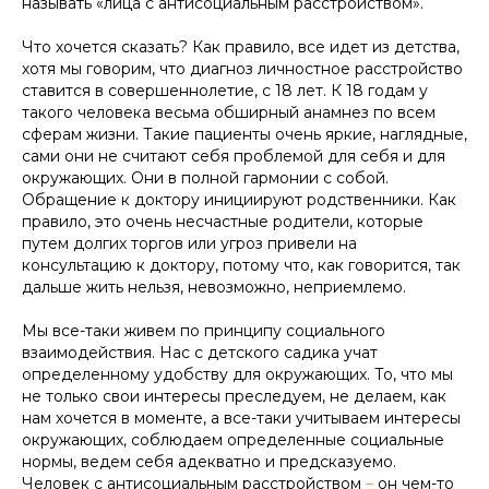
называть «лица с антисоциальным расстройством».
Что хочется сказать? Как правило, все идет из детства,
хотя мы говорим, что диагноз личностное расстройство
ставится в совершеннолетие, с 18 лет. К 18 годам у
такого человека весьма обширный анамнез по всем
сферам жизни. Такие пациенты очень яркие, наглядные,
сами они не считают себя проблемой для себя и для
окружающих. Они в полной гармонии с собой.
Обращение к доктору инициируют родственники. Как
правило, это очень несчастные родители, которые
путем долгих торгов или угроз привели на
консультацию к доктору, потому что, как говорится, так
дальше жить нельзя, невозможно, неприемлемо.
Мы все-таки живем по принципу социального
взаимодействия. Нас с детского садика учат
определенному удобству для окружающих. То, что мы
не только свои интересы преследуем, не делаем, как
нам хочется в моменте, а все-таки учитываем интересы
окружающих, соблюдаем определенные социальные
нормы, ведем себя адекватно и предсказуемо.
Человек с антисоциальным расстройством
–
он чем-то