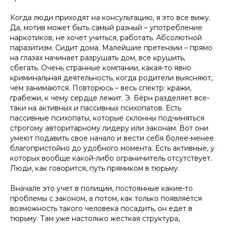
Когда люди приходят на консультацию, я это все вижу.
Да, мотив может быть самый разный – употребление
наркотиков, не хочет учиться, работать. Абсолютной
паразитизм. Сидит дома. Малейшие претензии – прямо
на глазах начинает разрушать дом, все крушить,
сбегать. Очень странные компании, какая-то явно
криминальная деятельность, когда родители выясняют,
чем занимаются. Повторюсь – весь спектр: кражи,
грабежи, к чему сердце лежит. Э. Бёрн разделяет все-
таки на активных и пассивных психопатов. Есть
пассивные психопаты, которые склонны подчиняться
строгому авторитарному лидеру или законам. Вот они
умеют подавить свое начало и вести себя более-менее
благопристойно до удобного момента. Есть активные, у
которых вообще какой-либо ограничитель отсутствует.
Люди, как говорится, путь прямиком в тюрьму.
Вначале это учет в полиции, постоянные какие-то
проблемы с законом, а потом, как только появляется
возможность такого человека посадить, он едет в
тюрьму. Там уже настолько жесткая структура,