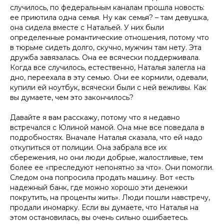
случилось, по федеральным каналам прошла новость:
ее приютила одна семья. Ну как семья? – там девушка,
она сидела вместе с Натальей. У них были
определенные романтические отношения, потому что
в тюрьме сидеть долго, скучно, мужчин там нету. Эта
дружба завязалась. Она ее всячески поддерживала.
Когда все случилось, естественно, Наталья залегла на
дно, переехала в эту семью. Они ее кормили, одевали,
купили ей ноутбук, всячески были с ней вежливы. Как
вы думаете, чем это закончилось?
Давайте я вам расскажу, потому что я недавно
встречался с Юлиной мамой. Она мне все поведала в
подробностях. Вначале Наталья сказала, что ей надо
откупиться от полиции. Она забрала все их
сбережения, но они люди добрые, жалостливые, тем
более ее «преследуют непонятно за что». Они помогли.
Следом она попросила продать машину. Вот «есть
надежный банк, где можно хорошо эти денежки
покрутить, на проценты жить». Люди пошли навстречу,
продали иномарку. Если вы думаете, что Наталья на
этом остановилась, вы очень сильно ошибаетесь.