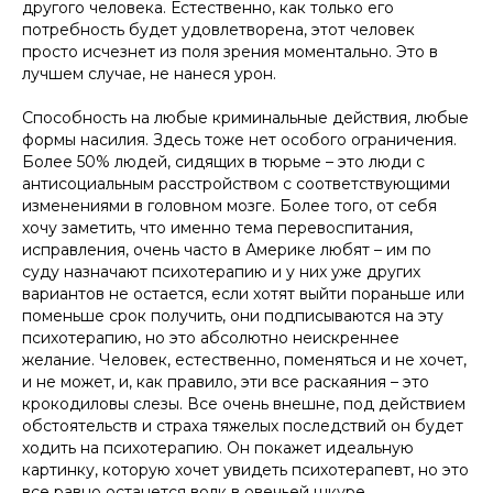
другого человека. Естественно, как только его
потребность будет удовлетворена, этот человек
просто исчезнет из поля зрения моментально. Это в
лучшем случае, не нанеся урон.
Способность на любые криминальные действия, любые
формы насилия. Здесь тоже нет особого ограничения.
Более 50% людей, сидящих в тюрьме – это люди с
антисоциальным расстройством с соответствующими
изменениями в головном мозге. Более того, от себя
хочу заметить, что именно тема перевоспитания,
исправления, очень часто в Америке любят – им по
суду назначают психотерапию и у них уже других
вариантов не остается, если хотят выйти пораньше или
поменьше срок получить, они подписываются на эту
психотерапию, но это абсолютно неискреннее
желание. Человек, естественно, поменяться и не хочет,
и не может, и, как правило, эти все раскаяния – это
крокодиловы слезы. Все очень внешне, под действием
обстоятельств и страха тяжелых последствий он будет
ходить на психотерапию. Он покажет идеальную
картинку, которую хочет увидеть психотерапевт, но это
все равно останется волк в овечьей шкуре.