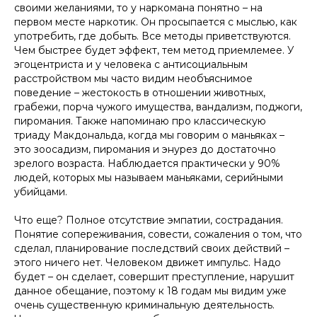
своими желаниями, то у наркомана понятно – на
первом месте наркотик. Он просыпается с мыслью, как
употребить, где добыть. Все методы приветствуются.
Чем быстрее будет эффект, тем метод приемлемее. У
эгоцентриста и у человека с антисоциальным
расстройством мы часто видим необъяснимое
поведение – жестокость в отношении животных,
грабежи, порча чужого имущества, вандализм, поджоги,
пиромания. Также напоминаю про классическую
триаду Макдональда, когда мы говорим о маньяках –
это зоосадизм, пиромания и энурез до достаточно
зрелого возраста. Наблюдается практически у 90%
людей, которых мы называем маньяками, серийными
убийцами.
Что еще? Полное отсутствие эмпатии, сострадания.
Понятие сопереживания, совести, сожаления о том, что
сделал, планирование последствий своих действий –
этого ничего нет. Человеком движет импульс. Надо
будет – он сделает, совершит преступление, нарушит
данное обещание, поэтому к 18 годам мы видим уже
очень существенную криминальную деятельность.