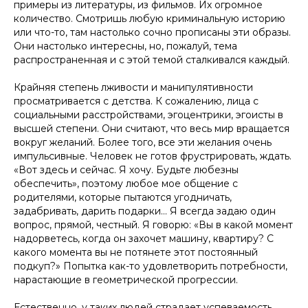
примеры из литературы, из фильмов. Их огромное
количество. Смотришь любую криминальную историю
или что-то, там настолько сочно прописаны эти образы.
Они настолько интересны, но, пожалуй, тема
распространенная и с этой темой сталкивался каждый.
Крайняя степень лживости и манипулятивности
просматривается с детства. К сожалению, лица с
социальными расстройствами, эгоцентрики, эгоисты в
высшей степени. Они считают, что весь мир вращается
вокруг желаний. Более того, все эти желания очень
импульсивные. Человек не готов фрустрировать, ждать.
«Вот здесь и сейчас. Я хочу. Будьте любезны
обеспечить», поэтому любое мое общение с
родителями, которые пытаются угодничать,
задабривать, дарить подарки… Я всегда задаю один
вопрос, прямой, честный. Я говорю: «Вы в какой момент
надорветесь, когда он захочет машину, квартиру? С
какого момента вы не потянете этот постоянный
подкуп?» Попытка как-то удовлетворить потребности,
нарастающие в геометрической прогрессии.
Естественно, у таких людей страдает успеваемость.