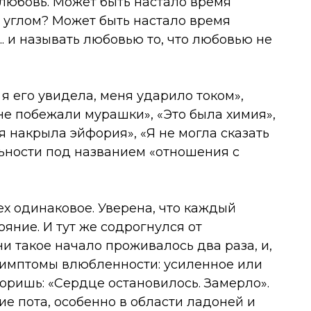
любовь. Может быть настало время
м углом? Может быть настало время
.. и называть любовью то, что любовью не
я его увидела, меня ударило током»,
ине побежали мурашки», «Это была химия»,
я накрыла эйфория», «Я не могла сказать
льности под названием «отношения с
ех одинаковое. Уверена, что каждый
яние. И тут же содрогнулся от
и такое начало проживалось два раза, и,
 Симптомы влюбленности: усиленное или
оришь: «Сердце остановилось. Замерло».
е пота, особенно в области ладоней и