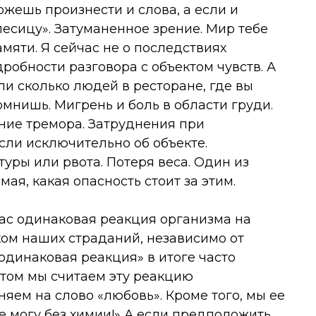
жешь произнести и слова, а если и
лесицу». Затуманенное зрение. Мир тебе
мяти. Я сейчас не о последствиях
робности разговора с объектом чувств. А
ли сколько людей в ресторане, где вы
омнишь. Мигрень и боль в области груди.
яние тремора. Затруднения при
сли исключительно об объекте.
ры или рвота. Потеря веса. Один из
ая, какая опасность стоит за этим.
нас одинаковая реакция организма на
ом наших страданий, независимо от
«одинаковая реакция» в итоге часто
этом мы считаем эту реакцию
яем на слово «любовь». Кроме того, мы ее
е могу без химии!» А если предположить,