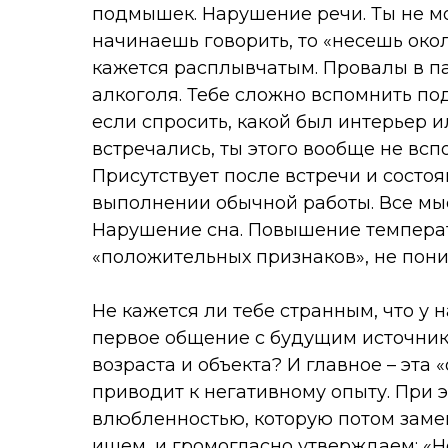
подмышек. Нарушение речи. Ты не мо
начинаешь говорить, то «несешь око
кажется расплывчатым. Провалы в па
алкоголя. Тебе сложно вспомнить под
если спросить, какой был интерьер и
встречались, ты этого вообще не всп
Присутствует после встречи и состо
выполнении обычной работы. Все мы
Нарушение сна. Повышение температу
«положительных признаков», не поним
Не кажется ли тебе странным, что у 
первое общение с будущим источник
возраста и объекта? И главное – эта 
приводит к негативному опыту. При 
влюбленностью, которую потом замен
ищем, и громогласно утверждаем: «Н